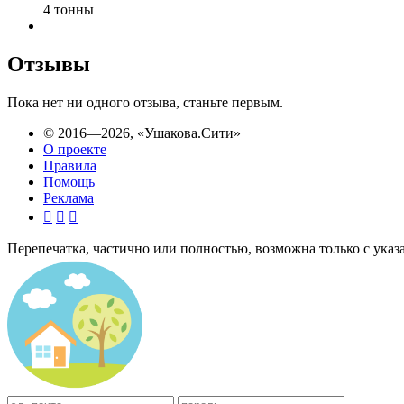
4 тонны
Отзывы
Пока нет ни одного отзыва, станьте первым.
© 2016—2026,
«Ушакова.Сити»
О проекте
Правила
Помощь
Реклама



Перепечатка, частично или полностью, возможна только с указани