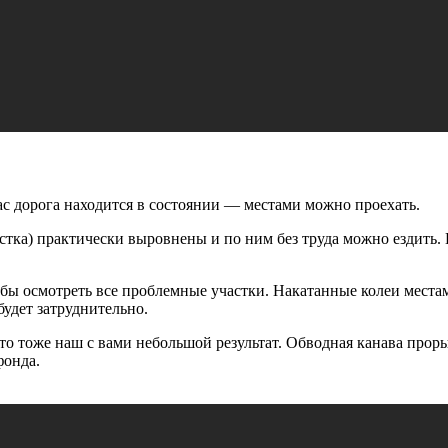
час дорога находится в состоянии — местами можно проехать.
естка) практически выровнены и по ним без труда можно ездить.
ы осмотреть все проблемные участки. Накатанные колеи местам
 будет затруднительно.
это тоже наш с вами небольшой результат. Обводная канава проры
фонда.