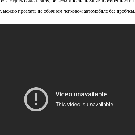
роге ездить было нельзя, об этом многие помнят, в особенности т
ат, можно проехать на обычном легковом автомобиле без проблем