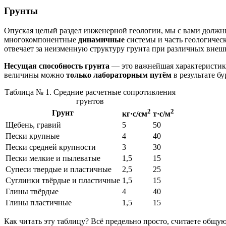
Грунты
Опуская целый раздел инженерной геологии, мы с вами должны
многокомпонентные
динамичные
системы и часть геологическ
отвечает за неизменную структуру грунта при различных внеш
Несущая способность грунта
— это важнейшая характеристика
величины можно
только лабораторным путём
в результате б
Таблица № 1. Средние расчетные сопротивления
грунтов
2
2
Грунт
кг·с/см
т·с/м
Щебень, гравий
5
50
Пески крупные
4
40
Пески средней крупности
3
30
Пески мелкие и пылеватые
1,5
15
Супеси твердые и пластичные
2,5
25
Суглинки твёрдые и пластичные
1,5
15
Глины твёрдые
4
40
Глины пластичные
1,5
15
Как читать эту таблицу? Всё предельно просто, считаете общ