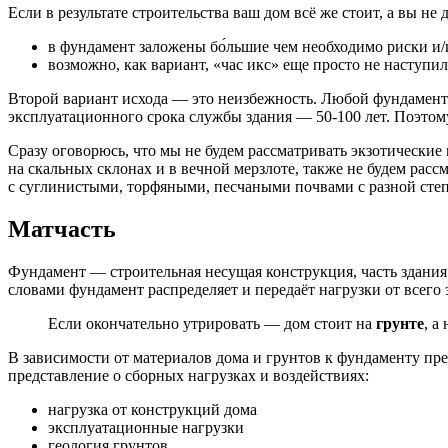
Если в результате строительства ваш дом всё же стоит, а вы не
в фундамент заложены бо́льшие чем необходимо риски и/и
возможно, как вариант, «час икс» еще просто не наступил
Второй вариант исхода — это неизбежность. Любой фундамент р
эксплуатационного срока службы здания — 50
-
100 лет. Поэтом
Сразу оговорюсь, что мы не будем рассматривать экзотические
на скальных склонах и в вечной мерзлоте, также не будем расс
с суглинистыми, торфяными, песчаными почвами с разной ст
Матчасть
Фундамент — строительная несущая конструкция, часть здани
словами фундамент распределяет и передаёт нагрузки от всего 
Если окончательно утрировать — дом стоит на
грунте
, а
В зависимости от материалов дома и грунтов к фундаменту пре
представление о сборных нагрузках и воздействиях:
нагрузка от конструкций дома
эксплуатационные нагрузки
геология грунтов