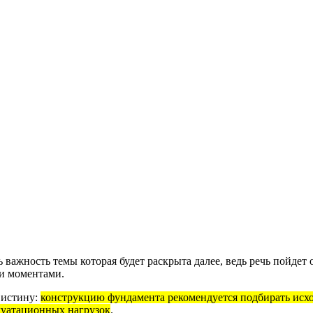
 важность темы которая будет раскрыта далее, ведь речь пойдет
ми моментами.
 истину:
конструкцию фундамента рекомендуется подбирать исход
плуатационных нагрузок
.