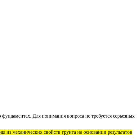
 о фундаментах. Для понимания вопроса не требуется серьезных
я из механических свойств грунта на основании результатов