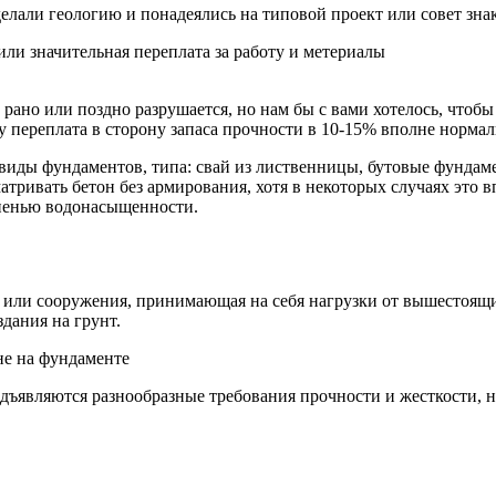
 делали геологию и понадеялись на типовой проект или совет знак
ли значительная переплата за работу и метериалы
ано или поздно разрушается, но нам бы с вами хотелось, чтобы
у переплата в сторону запаса прочности в 10
-15% вполне нормал
 виды фундаментов, типа: свай из лиственницы, бутовые фундам
матривать бетон без армирования, хотя в некоторых случаях это
епенью водонасыщенности.
я или сооружения, принимающая на себя нагрузки от вышестоя
здания на грунт.
 не на фундаменте
дъявляются разнообразные требования прочности и жесткости, н